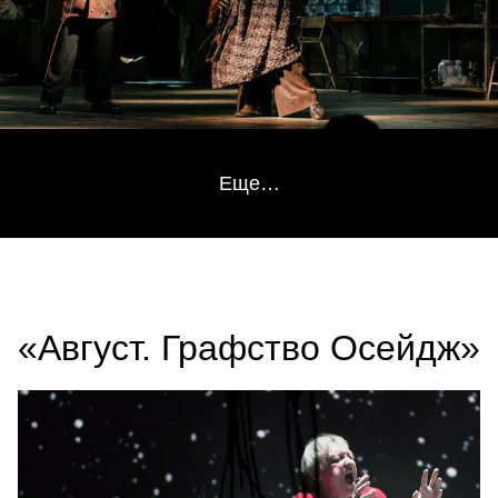
Еще…
«Август. Графство Осейдж»