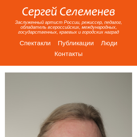
Заслуженный артист России, режиссер, педагог,
обладатель всероссийских, международных,
государственных, краевых и городских наград
Спектакли
Публикации
Люди
Контакты